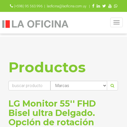
(+598) 95 563 996 |
laoficina@laoficina.com.uy |
Togg
navig
Productos
LG Monitor 55'' FHD
Bisel ultra Delgado.
OpcIón de rotación