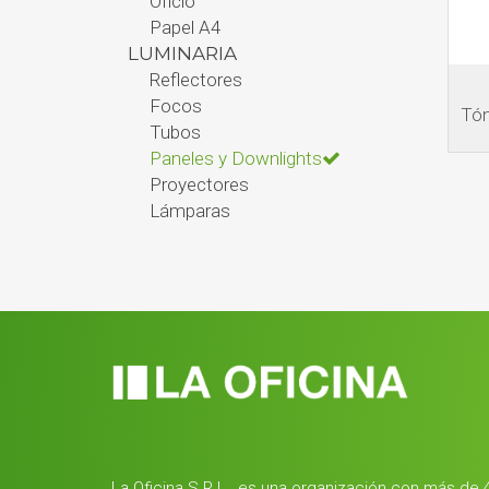
Oficio
Papel A4
LUMINARIA
Reflectores
Focos
Tón
Tubos
Paneles y Downlights
Proyectores
Lámparas
La Oficina S.R.L., es una organización con más de 