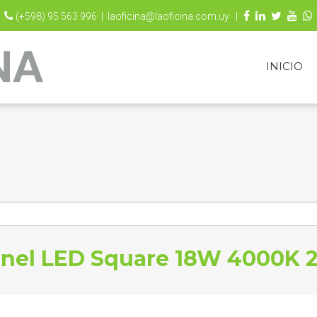
(+598) 95 563 996 |
laoficina@laoficina.com.uy |
INICIO
nel LED Square 18W 4000K 