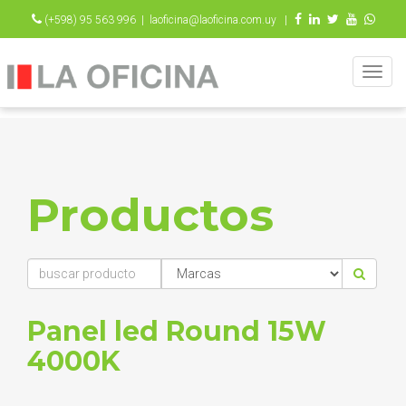
(+598) 95 563 996 |
laoficina@laoficina.com.uy |
Togg
navig
Productos
Panel led Round 15W
4000K