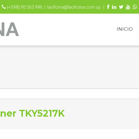
(+598) 95 563 996 |
laoficina@laoficina.com.uy |
INICIO
ner TKY5217K