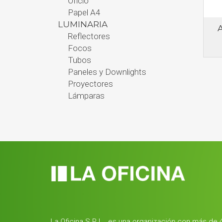
Oficio
Papel A4
LUMINARIA
Reflectores
Focos
Tubos
Paneles y Downlights
Proyectores
Lámparas
La Oficina S.R.L., es una organización con más de 